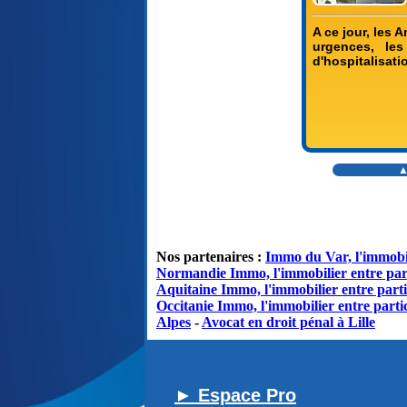
A ce jour, les
urgences, les 
d'hospitalisati
▲
Nos partenaires :
Immo du Var, l'immobil
Normandie Immo, l'immobilier entre par
Aquitaine Immo, l'immobilier entre parti
Occitanie Immo, l'immobilier entre partic
Alpes
-
Avocat en droit pénal à Lille
► Espace Pro