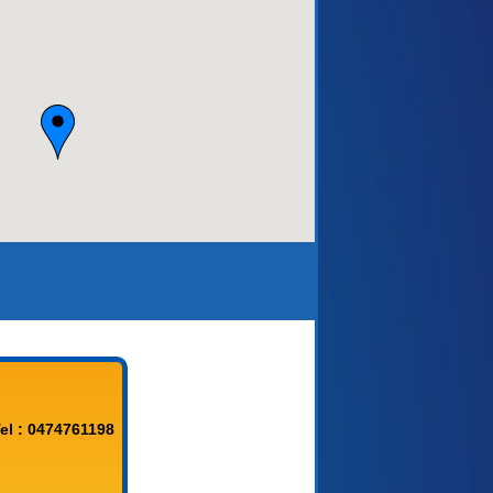
aca)
el : 0474761198