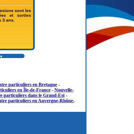
ssions sont les
rées et sorties
s 3 ans.
 ▲
tre particuliers en Bretagne
-
iculiers en Île-de-France
-
Nouvelle-
e particuliers dans le Grand-Est
-
tre particuliers en Auvergne-Rhône-