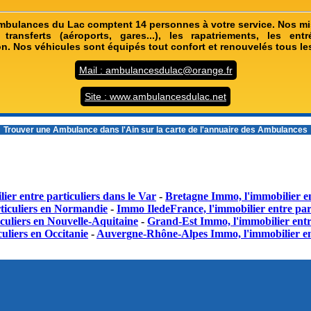
 Ambulances du Lac comptent 14 personnes à votre service. Nos mi
transferts (aéroports, gares...), les rapatriements, les ent
on. Nos véhicules sont équipés tout confort et renouvelés tous le
Mail : ambulancesdulac@orange.fr
Site : www.ambulancesdulac.net
 Trouver une
Ambulance dans l'Ain
sur la carte de l'annuaire des Ambulances
ier entre particuliers dans le Var
-
Bretagne Immo, l'immobilier en
ticuliers en Normandie
-
Immo IledeFrance, l'immobilier entre part
culiers en Nouvelle-Aquitaine
-
Grand-Est Immo, l'immobilier entr
uliers en Occitanie
-
Auvergne-Rhône-Alpes Immo, l'immobilier en