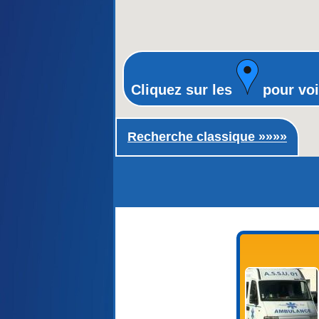
Cliquez sur les
pour voi
Recherche classique ►
Recherche classique »»»»