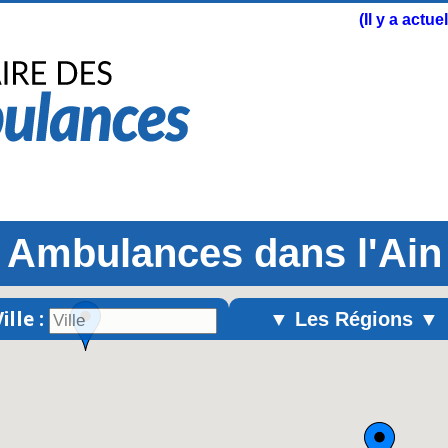
(Il y a actu
Ambulances dans l'Ain
ille :
▼ Les Régions ▼
Alsace
Aquitaine
Auvergne
Basse-Normandie