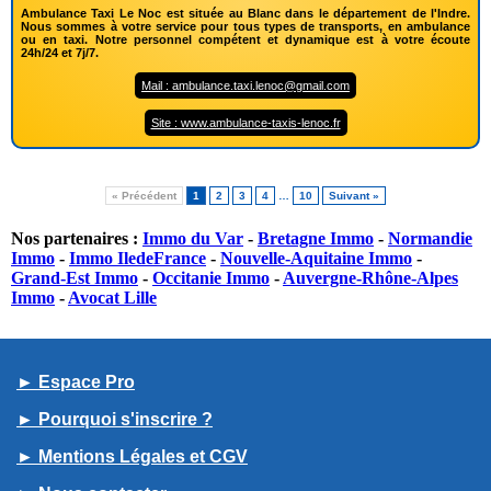
Ambulance Taxi Le Noc est située au Blanc dans le département de l'Indre.
Nous sommes à votre service pour tous types de transports, en ambulance
ou en taxi. Notre personnel compétent et dynamique est à votre écoute
24h/24 et 7j/7.
Mail : ambulance.taxi.lenoc@gmail.com
Site : www.ambulance-taxis-lenoc.fr
« Précédent
1
2
3
4
…
10
Suivant »
Nos partenaires :
Immo du Var
-
Bretagne Immo
-
Normandie
Immo
-
Immo IledeFrance
-
Nouvelle-Aquitaine Immo
-
Grand-Est Immo
-
Occitanie Immo
-
Auvergne-Rhône-Alpes
Immo
-
Avocat Lille
► Espace Pro
► Pourquoi s'inscrire ?
► Mentions Légales et CGV