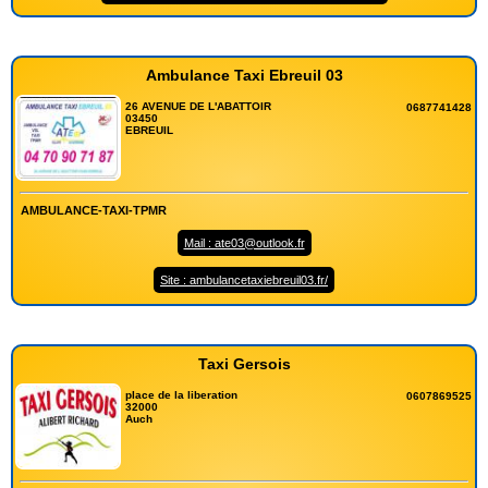
Ambulance Taxi Ebreuil 03
26 AVENUE DE L'ABATTOIR
0687741428
03450
EBREUIL
AMBULANCE-TAXI-TPMR
Mail : ate03@outlook.fr
Site : ambulancetaxiebreuil03.fr/
Taxi Gersois
place de la liberation
0607869525
32000
Auch