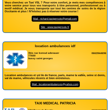
Vous cherchez un Taxi VSL ? Pour votre confort, je mets mes compétences à
votre service pour tous vos transports à titre personnel, professionnel ou à
motif médical. Je vous transporte sur tout les centres de soins de la région
Occitanie et plus ! N’hésitez pas à réserver votre course !
Mail : richard.taxigersois@gmail.com
Site : www.taxigersois.fr
location ambulances idf
3bis rue konrad adenauer
0663944696
77600
bussy saint georges
Location ambulances et vsl ile de france, paris, marne la vallée, seine st denis,
val de marne, véhicules récents et bien entretenus.
Mail : locationambulances@yahoo.com
TAXI MEDICAL PATRICIA