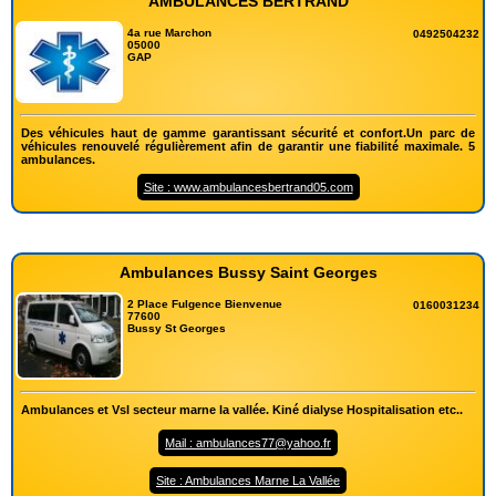
AMBULANCES BERTRAND
4a rue Marchon
0492504232
05000
GAP
Des véhicules haut de gamme garantissant sécurité et confort.Un parc de
véhicules renouvelé régulièrement afin de garantir une fiabilité maximale. 5
ambulances.
Site : www.ambulancesbertrand05.com
Ambulances Bussy Saint Georges
2 Place Fulgence Bienvenue
0160031234
77600
Bussy St Georges
Ambulances et Vsl secteur marne la vallée. Kiné dialyse Hospitalisation etc..
Mail : ambulances77@yahoo.fr
Site : Ambulances Marne La Vallée