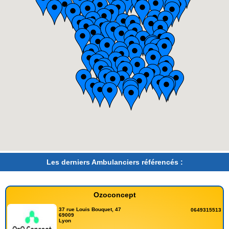
Les derniers Ambulanciers référencés :
Ozoconcept
37 rue Louis Bouquet, 47
0649315513
69009
Lyon