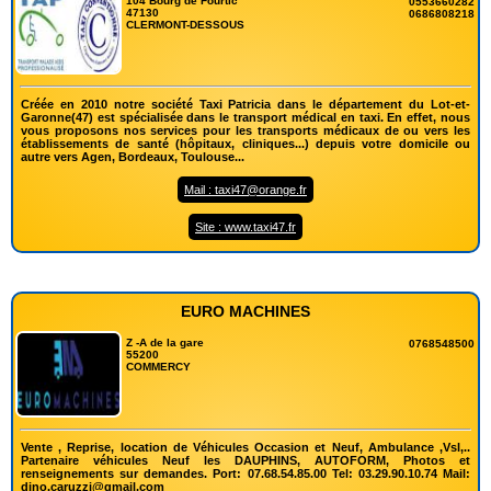
104 Bourg de Fourtic
0553660282
47130
0686808218
CLERMONT-DESSOUS
Créée en 2010 notre société Taxi Patricia dans le département du Lot-et-
Garonne(47) est spécialisée dans le transport médical en taxi. En effet, nous
vous proposons nos services pour les transports médicaux de ou vers les
établissements de santé (hôpitaux, cliniques...) depuis votre domicile ou
autre vers Agen, Bordeaux, Toulouse...
Mail : taxi47@orange.fr
Site : www.taxi47.fr
EURO MACHINES
Z -A de la gare
0768548500
55200
COMMERCY
Vente , Reprise, location de Véhicules Occasion et Neuf, Ambulance ,Vsl,..
Partenaire véhicules Neuf les DAUPHINS, AUTOFORM, Photos et
renseignements sur demandes. Port: 07.68.54.85.00 Tel: 03.29.90.10.74 Mail:
dino.caruzzi@gmail.com