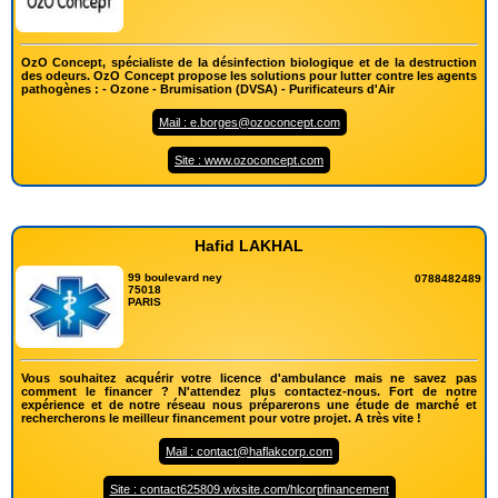
OzO Concept, spécialiste de la désinfection biologique et de la destruction
des odeurs. OzO Concept propose les solutions pour lutter contre les agents
pathogènes : - Ozone - Brumisation (DVSA) - Purificateurs d'Air
Mail : e.borges@ozoconcept.com
Site : www.ozoconcept.com
Hafid LAKHAL
99 boulevard ney
0788482489
75018
PARIS
Vous souhaitez acquérir votre licence d'ambulance mais ne savez pas
comment le financer ? N'attendez plus contactez-nous. Fort de notre
expérience et de notre réseau nous préparerons une étude de marché et
rechercherons le meilleur financement pour votre projet. A très vite !
Mail : contact@haflakcorp.com
Site : contact625809.wixsite.com/hlcorpfinancement