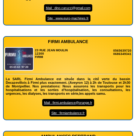
Mail : dino.caruzzi@gmail.com
Site : www.euro-machines.fr
FIRMI AMBULANCE
23 RUE JEAN MOULIN
0565639720
12300
0686349341
FIRMI
La SARL Firmi Ambulance est située dans la cité verte du bassin
Decazevillois à Firmi plus exactement. (Aveyron 12) à 2h de Toulouse et 2h30
de Montpellier. Nos prestations: Nous assurons les transports pour les
hospitalisations et les sorties d’hospitalisation, les consultations, les
urgences, les dialyses, les transports en série,les appels samu.
Mail : firmi.ambulance@orange.fr
Site : firmiambulance.fr