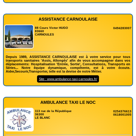
ASSISTANCE CARNOULAISE
88 Cours Victor HUGO
0494283007
83660
CARNOULES
Depuis 1989, ASSISTANCE CARNOULAISE est à votre service pour tous
transports sanitaires 'Assis, Allongés' afin de vous accompagner dans vos
déplacements: Hospitalisation 'Entrée, Sortie', Consultations, Transports en
Séries... Notre équipe dynamique, compétente, est à votre écoute.
Aider,Secourir,Transporter, telle est la devise de notre Métier.
Site : www.ambulance-taxi-carnoules.fr/
AMBULANCE TAXI LE NOC
113 rue de la République
0254376613
36300
0618001005
LE BLANC